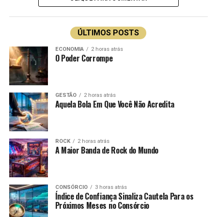
na formação do custo dos produtos vendidos, ou seja, a
empresa recebeu o trabalho antes de pagar por ele e
incorporou seu custo ao preço dos produtos, portando
ÚLTIMOS POSTS
também podem estar no contas a receber, no caixa, nos
ECONOMIA
2 horas atrás
estoques de produtos acabados, etc.
O Poder Corrompe
Esse é um pequeno exemplo de como o aprendizado
pode e deve ser uma coisa mais ampla do que
simplesmente cálculos mecânicos desprovidos de
GESTÃO
2 horas atrás
Aquela Bola Em Que Você Não Acredita
conceitos.
TÓPICOS RELACIONADOS:
ATIVO E PASSIVO
BALANÇO PATRIMONIAL
ROCK
2 horas atrás
CONTABILIDADE
EDUCAÇÃO
A Maior Banda de Rock do Mundo
FINANÇAS
Luiz Antonio Barbagallo
CONSÓRCIO
3 horas atrás
Índice de Confiança Sinaliza Cautela Para os
Próximos Meses no Consórcio
ECONOMISTA da ABAC, MESTRE em Finanças, PROFESSOR
Universitário e membro do Comitê de Estudos Econômicos da