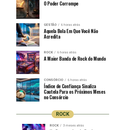
O Poder Corrompe
GESTÃO
6 horas atrás
Aquela Bola Em Que Você Não
Acredita
ROCK
6 horas atrás
A Maior Banda de Rock do Mundo
CONSÓRCIO
6 horas atrás
Índice de Confiança Sinaliza
Cautela Para os Próximos Meses
no Consórcio
ROCK
ROCK
3 meses atrás
ROCK
ROCK