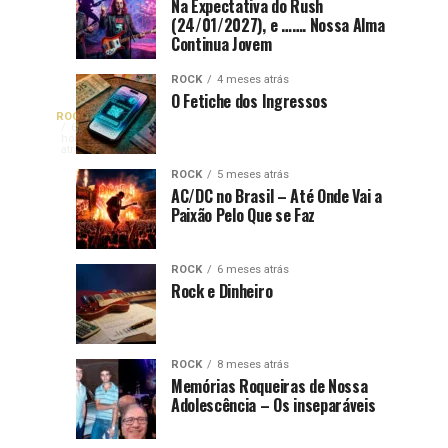
O
The
Na Expectativa do Rush
4
2
(24/01/2027), e ……. Nossa Alma
Amor
Dark
semanas
meses
atrás
atrás
Continua Jovem
ou
Side
Ódio
Of
ROCK
4 meses atrás
ao
The
O Fetiche dos Ingressos
A
ROCK
Rock
Moon
Quando
6
horas
Progressivo
do
um
atrás
Maior
Pink
show
ROCK
5 meses atrás
Floyd
AC/DC no Brasil – Até Onde Vai a
de
Banda
Paixão Pelo Que se Faz
e
determinada
banda,
a
de
ou
Atemporalidade
ROCK
6 meses atrás
o
do
Rock e Dinheiro
Rock
lançamento
Rock
de
do
um
ROCK
8 meses atrás
novo
Mundo
Memórias Roqueiras de Nossa
álbum
Adolescência – Os inseparáveis
é
anunciado,