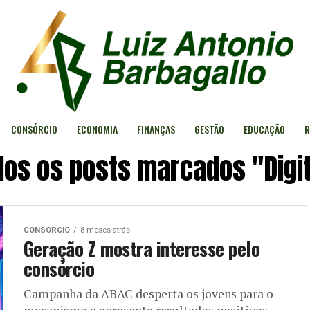
CONSÓRCIO
ECONOMIA
FINANÇAS
GESTÃO
EDUCAÇÃO
R
dos os posts marcados "Digit
CONSÓRCIO
8 meses atrás
Geração Z mostra interesse pelo
consórcio
Campanha da ABAC desperta os jovens para o