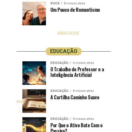
frequentemente
ROCK
8 meses atrás
Um Pouco de Romantismo
ouvimos
a
expressão
“A...
MAIS ROCK
EDUCAÇÃO
EDUCAÇÃO
6 meses atrás
Como
O
EDUCAÇÃO
EDUCAÇÃO
O Trabalho do Professor e a
3
5
Inteligência Artificial
Ensinar
Ensino
meses
meses
atrás
atrás
Temas
da
Técnicos
Educação
EDUCAÇÃO
8 meses atrás
Para
Financeira
A Cartilha Caminho Suave
A
EDUCAÇÃO
Uma
e
Com
4
semanas
Classe
a
a
atrás
Dificuldade
Leiga
Obtenção
expansão
EDUCAÇÃO
8 meses atrás
de
Por Que o Ativo Bate Com o
e
Passivo?
a