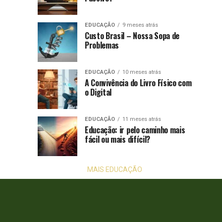
de
Resultados
praticidade
Encontrar
do
EDUCAÇÃO
9 meses atrás
EAD,
Custo Brasil – Nossa Sopa de
Cursos
as
Problemas
salas
de
de
EDUCAÇÃO
10 meses atrás
aula
Especialização
A Convivência do Livro Físico com
tradicionais
o Digital
ficaram
Presenciais
mais
raras;
EDUCAÇÃO
11 meses atrás
Educação: ir pelo caminho mais
descubra
fácil ou mais difícil?
estratégias
para
encontrar...
MAIS EDUCAÇÃO